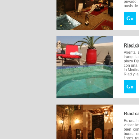
privado.
oasis de 
Go
Riad d
Alienta
tranquil
plaza Dj
con una F
la Medin
Riad y l
Go
Riad c
Es una h
visitar 
bien con
buena en
flores r