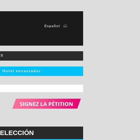
Español
Francais
English
Italiano
OS
Deutsch
Nederlands
Hotel encantador
219
resultado
s
Ver resultados
ELECCIÓN