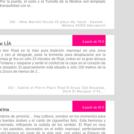
 Por la puerta, el ruido y el Tumulto de la Medina son templado
tranquilidad con el...
186 - Mme Mariotti Nicole 42 place My Yazid - Kasbah -
Médina 40000 Marrakech
A partir de
70 €
ar LÍA
 a leer Riad en la más pura tradición marroquí en una zona
a y zen al desgaste, pase la tormenta para desplazarse por la
emaa gr fna en sólo 15 minutos de Riad, entrar en la gran terraza
ontana y relajarse y sentir el confort de la casa en el corazón de
a alojados. El aparcamiento está situado a sólo 100 metros de la
as Zocos de menos de 2...
192 - Sabine et Pierre Place Riad El Arous Sidi Bouamar,
Derb El Mezgour n°41,...
A partir de
45 €
arina
istoria de armonía ... Hay cultivos, sonidos en los momentos para
las fuentes árabes y el canto de cigueeñas feliz. Esta hermosa y
servado, reflejando la subida de los sentido. El Riad es muy
 las paredes, decorados en el estilo marroquí, perfectamente
eunió.terraza en lugar de la vida real, con vistas al Palacio de