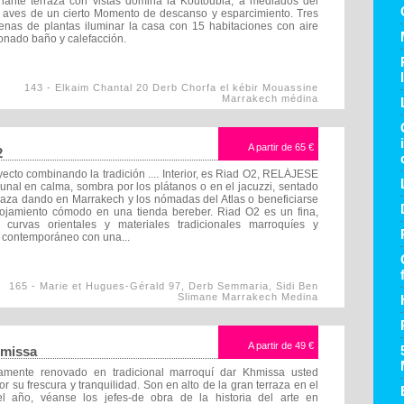
nante terraza con vistas domina la Koutoubia, a mediados del
 aves de un cierto Momento de descanso y esparcimiento. Tres
lenas de plantas iluminar la casa con 15 habitaciones con aire
onado baño y calefacción.
143 - Elkaim Chantal 20 Derb Chorfa el kébir Mouassine
Marrakech médina
A partir de
65 €
2
yecto combinando la tradición .... Interior, es Riad O2, RELÁJESE
ibunal en calma, sombra por los plátanos o en el jacuzzi, sentado
rraza dando en Marrakech y los nómadas del Atlas o beneficiarse
ojamiento cómodo en una tienda bereber. Riad O2 es un fina,
 curvas orientales y materiales tradicionales marroquíes y
 contemporáneo con una...
165 - Marie et Hugues-Gérald 97, Derb Semmaria, Sidi Ben
Slimane Marrakech Medina
A partir de
49 €
hmissa
amente renovado en tradicional marroquí dar Khmissa usted
r su frescura y tranquilidad. Son en alto de la gran terraza en el
l año, véanse los jefes-de obra de la historia del arte en