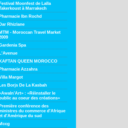
Festival Moonfest de Lalla
Takerkoust à Marrakech
Pharmacie Ibn Rochd
Dar Rhizlane
MTM - Moroccan Travel Market
2009
Gardenia Spa
L'Avenue
KAFTAN QUEEN MOROCCO
Pharmacie Azzahra
Villa Margot
Les Borjs De La Kasbah
«Awaln’Art» : «Réinstaller le
public au coeur des créations»
Première conférence des
ministres du commerce d'Afrique
et d'Amérique du sud
Mccg