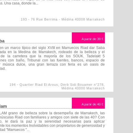
s. Una casa, donde la...
193 - 76 Rue Berrima - Médina 40008 Marrakech
A partir de
39 €
ba
en un marco típico del siglo XVIII en Marruecos Riad dar Saba
uada en la Medina de Marrakech, rodeado de la belleza y el
o de la carretera que la mayoría de los SOUK. Tadelakt 5
ones con baño, Tribunal con las fuentes, bancos, espacio de
 y música dulce, una gran terraza con feria es un oasis de
dad.
194 - Quartier Riad El Arous, Derb Sidi Bouamer n°278,
Médina 40000 Marrakech
A partir de
40 €
lam
AM grano de belleza sobre la desempeña de Marrakech, las
núsculas Riad con familiares y amigos con siete de las 40? Con
o, le dará la paz y la serenidad necesarias para aplicar
te los momentos Inolvidables con propietarios de generosidad y
dad "Marruecos "...