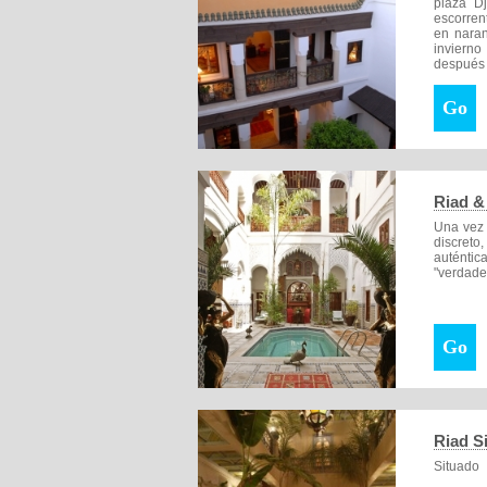
plaza Dj
Parkin
escorren
Club n
en naran
MASAJ
invierno
JACUZ
después 
SAUNA 
GIMNA
Go
Aire a
Centro
Casino
Cursos
Riad &
Una vez 
discreto
auténti
"verdade
Go
Riad S
Situado