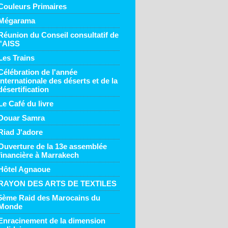
Couleurs Primaires
Mégarama
Réunion du Conseil consultatif de
l'AISS
Les Trains
Célébration de l'année
internationale des déserts et de la
désertification
Le Café du livre
Douar Samra
Riad J'adore
Ouverture de la 13e assemblée
financière à Marrakech
Hôtel Agnaoue
RAYON DES ARTS DE TEXTILES
5ème Raid des Marocains du
Monde
Enracinement de la dimension