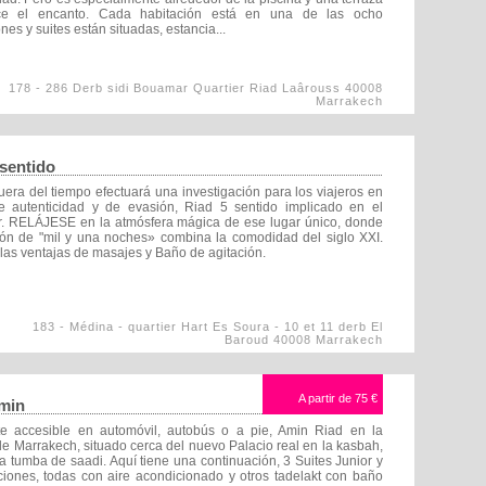
e el encanto. Cada habitación está en una de las ocho
nes y suites están situadas, estancia...
178 - 286 Derb sidi Bouamar Quartier Riad Laârouss 40008
Marrakech
 sentido
uera del tiempo efectuará una investigación para los viajeros en
 autenticidad y de evasión, Riad 5 sentido implicado en el
r. RELÁJESE en la atmósfera mágica de ese lugar único, donde
ción de "mil y una noches» combina la comodidad del siglo XXI.
las ventajas de masajes y Baño de agitación.
183 - Médina - quartier Hart Es Soura - 10 et 11 derb El
Baroud 40008 Marrakech
A partir de
75 €
min
te accesible en automóvil, autobús o a pie, Amin Riad en la
e Marrakech, situado cerca del nuevo Palacio real en la kasbah,
la tumba de saadi. Aquí tiene una continuación, 3 Suites Junior y
ciones, todas con aire acondicionado y otros tadelakt con baño