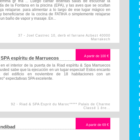
emma gr fna ... Luego cantar distintas salas de escuchar la
g en las inmediaciones
tía de la Fontana en la piscina (EPA), y las aves que se ocultan
octurno
ja relajarse. para alimentar a lo largo de ese lugar mágico en
E
 y beneficiarse de la cocina de FATIHA o simplemente relajarse
ZI
un baño de vapor y masaje. En...
de vapor
SIO
condicionado
37 - Joel Castrec 10, derb el farrane Azbezt 40000
 de negocios
Marrakech
 pr�cticos y cursos
A partir de
100 €
 SPA espíritu de Marruecos
en el interior de la puerta de la Riad espíritu & Spa Marruecos
, usted sabe que la ejecución en un lugar especial! Estos encanto
ca del edificio en noviembre de 18 habitaciones con un
ro" expectativas SPA excelente.
92 - Riad & SPA Esprit du Maroc***** Palais de Charme
Classé 1 ère...
A partir de
69 €
indibad