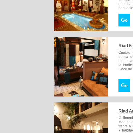
que hac
habitacio
Go
Riad 5
Ciudad f
busca de
bienesta
la tradi
Goce de 
Go
Riad A
fácilmen
Medina d
frente a 
7 habita