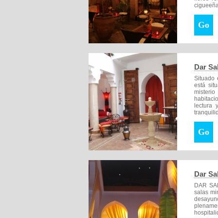
cigueeña
Go
Dar Sa
Situado 
está sit
misteri
habitaci
lectura
tranquili
Go
Dar Sa
DAR SAL
salas mi
desayun
plenamen
hospitali