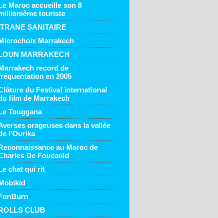
Le Maroc accueille son 8
millionième touriste
ITRANE SANITAIRE
Microchoix Marrakech
LOUN MARRAKECH
Marrakech record de
fréquentation en 2005
Clôture du Festival international
du film de Marrakech
Le Touggana
Averses orageuses dans la vallée
de l'Ourika
Reconnaissance au Maroc de
Charles De Foucauld
Le chat qui rit
Mobikid
FunBurn
ROLLS CLUB