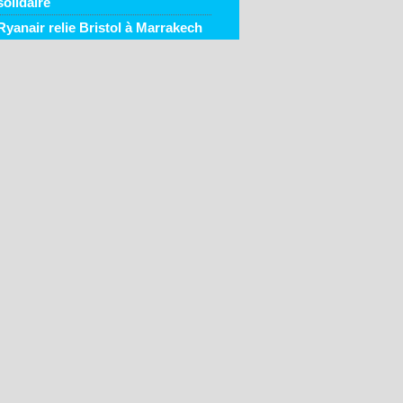
solidaire
Ryanair relie Bristol à Marrakech