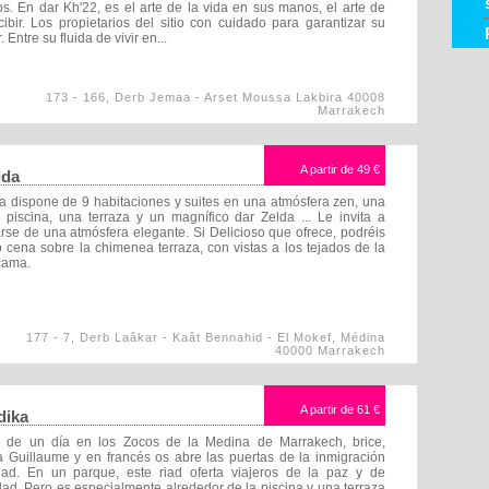
s. En dar Kh'22, es el arte de la vida en sus manos, el arte de
cibir. Los propietarios del sitio con cuidado para garantizar su
. Entre su fluida de vivir en...
173 - 166, Derb Jemaa - Arset Moussa Lakbira 40008
Marrakech
A partir de
49 €
lda
a dispone de 9 habitaciones y suites en una atmósfera zen, una
piscina, una terraza y un magnífico dar Zelda ... Le invita a
arse de una atmósfera elegante. Si Delicioso que ofrece, podréis
 cena sobre la chimenea terraza, con vistas a los tejados de la
cama.
177 - 7, Derb Laâkar - Kaât Bennahid - El Mokef, Médina
40000 Marrakech
A partir de
61 €
dika
 de un día en los Zocos de la Medina de Marrakech, brice,
 Guillaume y en francés os abre las puertas de la inmigración
ad. En un parque, este riad oferta viajeros de la paz y de
idad. Pero es especialmente alrededor de la piscina y una terraza