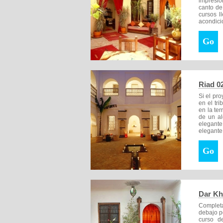
impresio
canto de
cursos l
acondici
Go
Riad 0
Si el pro
en el tr
en la te
de un al
elegante
elegante
Go
Dar K
Complet
debajo po
curso de