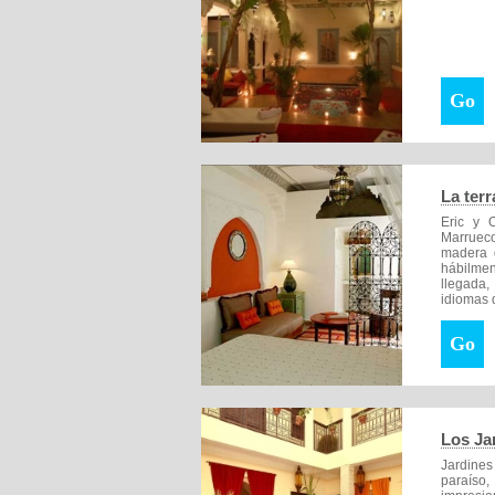
Go
La terr
Eric y O
Marrueco
madera d
hábilmen
llegada,
idiomas 
Go
Los Ja
Jardine
paraíso