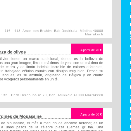
116 - 413, Arset ben Brahim, Bab Doukkala, Médina 40008
Marrakech
A partir de
70 €
aza de olivos
livier tienen un marco tradicional, donde es la belleza de
s una gran imagen, límites máximos de yeso con un máximo de
e cedro y de limón tadelakt increíble de colores diferentes,
te trabajado células zouaks con dibujos muy bien. Desde su
 Jacques, es su anfitrión, originario de Bélgica y en cuatro
de Acogeros personalmente en un té...
132 - Derb Derdouba n° 79, Bab Doukkala 41000 Marrakech
A partir de
50 €
rdines de Mouassine
s de Mouassine, el más a menudo de encanto bereber, es un
, a unos pasos de la célebre plaza Djemaa gr fna. Una