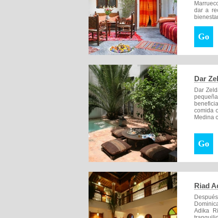
Marrueco
dar a re
bienestar
Go
Dar Ze
Dar Zeld
pequeña 
benefici
comida o
Medina 
Go
Riad A
Después
Dominica
Adika Ri
tranquil