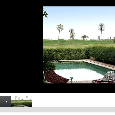
Parking en las inmediaciones
Club nocturno
MASAJE
JACUZZI
SAUNA de vapor
GIMNASIO
Aire acondicionado
Centro de negocios
Casino
Cursos pr�cticos y cursos