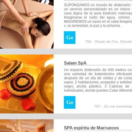
SUPONGAMOS un mundo de distensión 
un servicio personalizado en un mar
casa digna de la pura tradición marroqu
Imaginarse el ruido del agua, colores d
IMAGINEMOS un oasis en el cabe Imaginars
», la serenidad, la paz y la armonía.
Go
766 - Route de Fes, Elouah
Salam SpA
Un espacio distensión de 400 metros cua
una variedad de tratamientos efectuad
después de un día de visitas y de com
vapor, 2 habitaciones, acogedor y exfolia
negro, arcilla plástico. 3 Cabinas d
individuales, donde puedes Catar diferentes
Go
767 - 61,rue hoummane
SPA espíritu de Marruecos