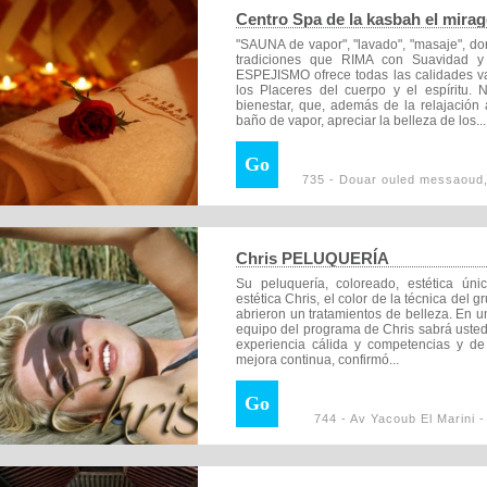
Centro Spa de la kasbah el mirag
"SAUNA de vapor", "lavado", "masaje", don
tradiciones que RIMA con Suavidad y
ESPEJISMO ofrece todas las calidades va
los Placeres del cuerpo y el espíritu.
bienestar, que, además de la relajación 
baño de vapor, apreciar la belleza de los...
Go
735 - Douar ouled messaoud
Chris PELUQUERÍA
Su peluquería, coloreado, estética ún
estética Chris, el color de la técnica del 
abrieron un tratamientos de belleza. En 
equipo del programa de Chris sabrá usted 
experiencia cálida y competencias y de 
mejora continua, confirmó...
Go
744 - Av Yacoub El Marini -