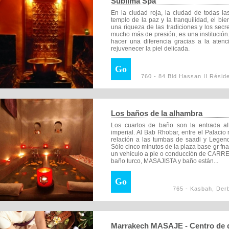
Sublima Spa
En la ciudad roja, la ciudad de todas l
templo de la paz y la tranquilidad, el b
una riqueza de las tradiciones y los secr
mucho más de presión, es una institución
hacer una diferencia gracias a la atenc
rejuvenecer la piel delicada.
Go
760 - 84 Bld Hassan II Résid
Los baños de la alhambra
Los cuartos de baño son la entrada a
imperial. Al Bab Rhobar, entre el Palacio r
relación a las tumbas de saadi y Lege
Sólo cinco minutos de la plaza base gr fn
un vehículo a pie o conducción de CARRET
baño turco, MASAJISTA y baño están...
Go
765 - Kasbah, Der
Marrakech MASAJE - Centro de g