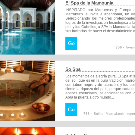
El Spa de la Mamounia
INSPIRADO por Marruecos y Europa o
Marrakech le invita a abandonar, un via
Seleccionando los mejores profesional
logros de la investigación tecnológica a 
piel y los Cabellos, a SPA la Mamounia, la 
sus invitados de hacer el descubrimiento d
Go
756 - Aven
So Spa
Los momentos de alegría pura. El Spa at so
del sol, que es en la pura tradición mar
con jabón negro y de atención, y los pe
siente la riqueza del país, porque cada u
aceites esenciales, seleccionadas con c
Abra la puerta a otro mundo...
Go
758 - Sofitel Marrakech Impé