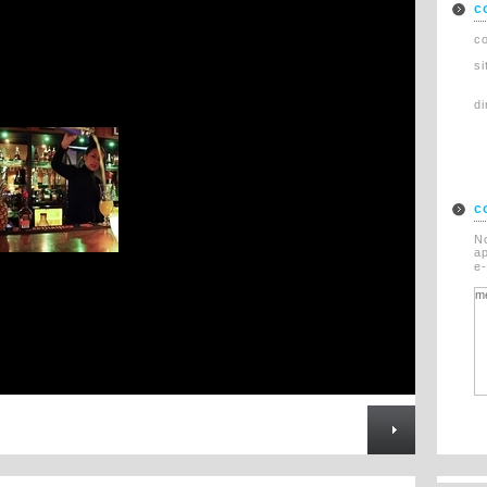
c
Rechazado
Asi�tico
co
Restauraci�n
s
di
c
N
ap
e-