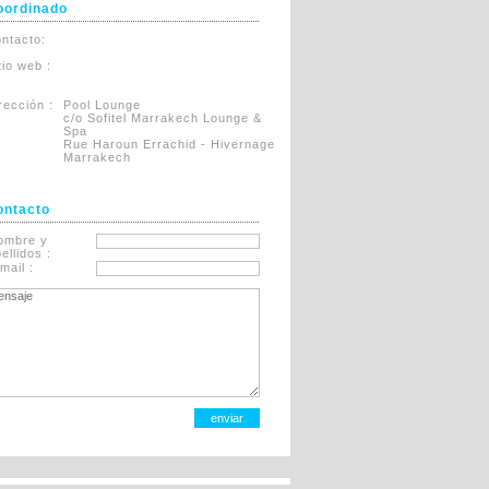
oordinado
ntacto:
itio web :
rección :
Pool Lounge
c/o Sofitel Marrakech Lounge &
Spa
Rue Haroun Errachid - Hivernage
Marrakech
ontacto
ombre y
ellidos :
mail :