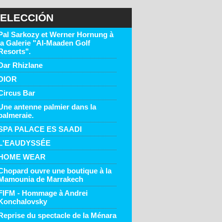
ELECCIÓN
Pal Sarkozy et Werner Hornung à
la Galerie "Al-Maaden Golf
Resorts".
Dar Rhizlane
DIOR
Circus Bar
Une antenne palmier dans la
palmeraie.
SPA PALACE ES SAADI
L'EAUDYSSÉE
HOME WEAR
Chopard ouvre une boutique à la
Mamounia de Marrakech
FIFM - Hommage à Andrei
Konchalovsky
Reprise du spectacle de la Ménara