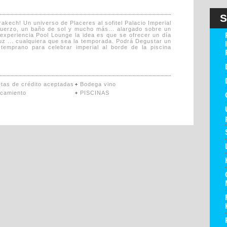
S
rakech! Un universo de Placeres al sofitel Palacio Imperial
uerzo, un baño de sol y mucho más... alargado sobre un
 experiencia Pool Lounge la idea es que se ofrecer un día
uz ... cualquiera que sea la temporada. Podrá Degustar un
temprano para celebrar imperial al borde de la piscina
etas de crédito aceptadas
Bodega vino
camiento
PISCINAS