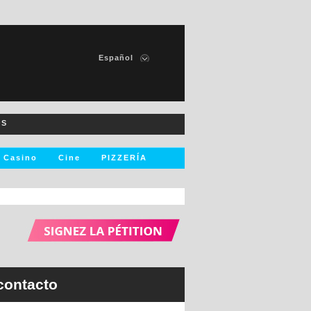
Español
Francais
English
Italiano
OS
Deutsch
Nederlands
Casino
Cine
PIZZERÍA
256
resultado
s
Ver resultados
contacto