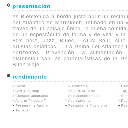
presentación
es Bienvenida a bordo justa abrir un restau
del Atlántico en Marrakech, refinado en un v
través de un paisaje único, la buena comida
de un espectáculo de forma y de vivir y la
80's pero, Jazz, Blues, LATÍN Soul, sin
artistas asiáticos ... La Reina del Atlántico 
horizontes. Prevención, la alimentació
distensión son las características de la Rei
Buen viaje!
rendimiento
Gueliz
Visibilidad a
Gale
GOOGLE map
INTERNACIONAL
Tarj
Cheques aceptados
Aire acondicionado
Com
Abierto 7 j sobre 7
Aparcamiento
Res
Restaurante familiar
Restaurante Music Live
Res
Terraza