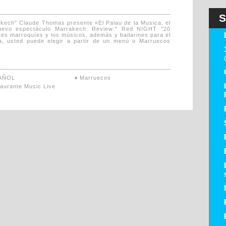
S
kech" Claude Thomas presente «El Palau de la Musica, el
nuevo espectáculo Marrakech: Review:" Red NIGHT "20
tes marroquíes y los músicos, además y bailarines para el
, usted puede elegir a partir de un menú o Marruecos
AÑOL
Marruecos
aurante Music Live