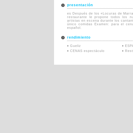
presentación
es Después de los «Locuras de Marra
restaurante le propone todos los 
artistas en escena durante los cantan
único comidas Examen: para el cena
español.
rendimiento
Gueliz
ESP
CENAS espectáculo
Rest