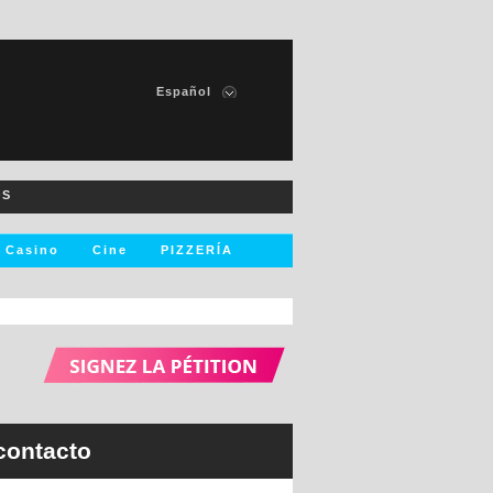
Español
Francais
English
Italiano
OS
Deutsch
Nederlands
Casino
Cine
PIZZERÍA
256
resultado
s
Ver resultados
contacto