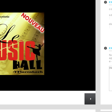
c
Rechazado
Asi�tico
co
Restauraci�n
si
di
:
c
N
ap
e-