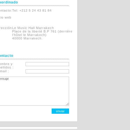
oordinado
ntacto:
Tel: +212 5 24 43 81 84
tio web
:
rección
Le Music Hall Marrakech
Place de la liberté B.P 761 (derrière
l'hôtel le Marrakech)
40000 Marrakech.
ontacto
ombre y
ellidos :
mail :