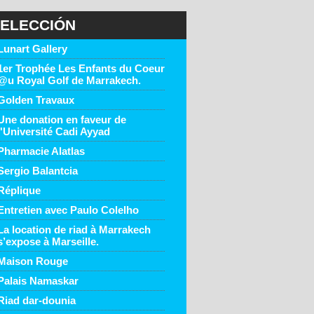
ELECCIÓN
Lunart Gallery
1er Trophée Les Enfants du Coeur
@u Royal Golf de Marrakech.
Golden Travaux
Une donation en faveur de
l'Université Cadi Ayyad
Pharmacie Alatlas
Sergio Balantcia
Réplique
Entretien avec Paulo Colelho
La location de riad à Marrakech
s’expose à Marseille.
Maison Rouge
Palais Namaskar
Riad dar-dounia