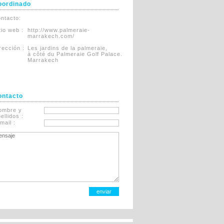
oordinado
ntacto:
itio web :
http://www.palmeraie-
marrakech.com/
rección :
Les jardins de la palmeraie,
à côté du Palmeraie Golf Palace.
Marrakech
ontacto
ombre y
ellidos :
mail :