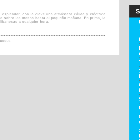
S
 esplendor, con la clave una atmósfera cálida y eléctrica
pie sobre las mesas hasta al pequeño mañana. En prima, la
 libanesas a cualquier hora.
ruecos