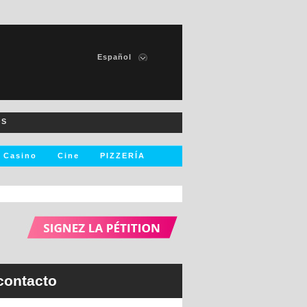
Español
Francais
English
Italiano
OS
Deutsch
Nederlands
Casino
Cine
PIZZERÍA
256
resultado
s
Ver resultados
contacto