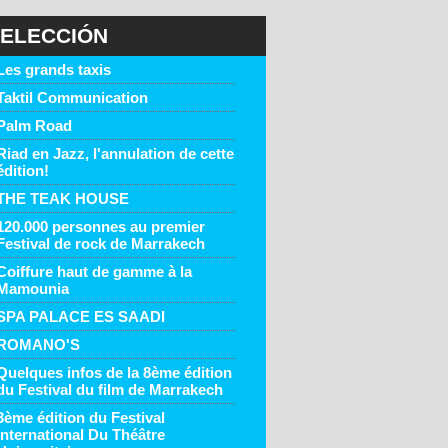
ELECCIÓN
Les grands taxis
Taktil Communication
Palm Road
Riad en Jazz, l'annulation de cette
édition!
THE TEAK HOUSE
120.000 personnes au premier
Festival de rock de Marrakech
Coiffure haut de gamme à la
Mamounia
SPA PALACE ES SAADI
ROMANO'S
Quelques infos de la 8ème édition
du Festival du film de Marrakech
3ème édition du Festival
International Du Théâtre