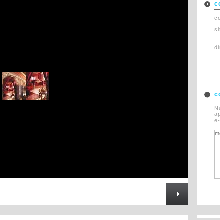
c
Rechazado
Asi�tico
co
Restauraci�n
s
di
c
N
ap
e-