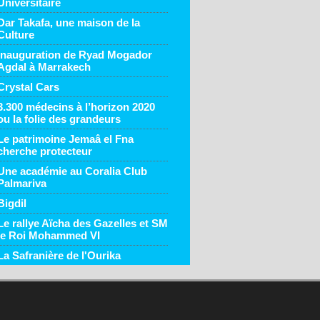
Universitaire
Dar Takafa, une maison de la
Culture
Inauguration de Ryad Mogador
Agdal à Marrakech
Crystal Cars
3.300 médecins à l’horizon 2020
ou la folie des grandeurs
Le patrimoine Jemaâ el Fna
cherche protecteur
Une académie au Coralia Club
Palmariva
Bigdil
Le rallye Aïcha des Gazelles et SM
le Roi Mohammed VI
La Safranière de l'Ourika