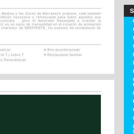
S
a Medina y los Zocos de Marrakech propone, café también
dición necesaria y refrescante para todos aquellos que
ontrato. , pero el decorado Despojado a orientar la
ch es un oasis de tranquilidad en el corazón de animación
de charmeur de SERPIENTE, los puestos de vendedores de
ruecos
Aire acondicionado
rto 7 j sobre 7
Restaurante familiar
as Panorámicas