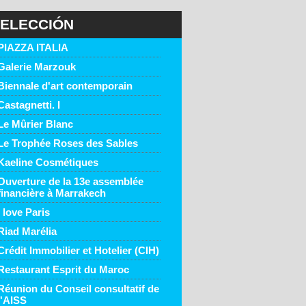
ELECCIÓN
PIAZZA ITALIA
Galerie Marzouk
Biennale d'art contemporain
Castagnetti. I
Le Mûrier Blanc
Le Trophée Roses des Sables
Kaeline Cosmétiques
Ouverture de la 13e assemblée
financière à Marrakech
I love Paris
Riad Marélia
Crédit Immobilier et Hotelier (CIH)
Restaurant Esprit du Maroc
Réunion du Conseil consultatif de
l'AISS