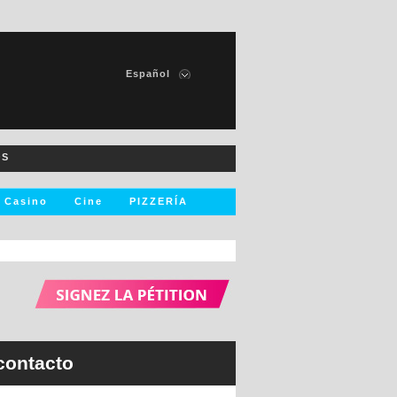
Español
Francais
English
Italiano
OS
Deutsch
Nederlands
Casino
Cine
PIZZERÍA
256
resultado
s
Ver resultados
contacto