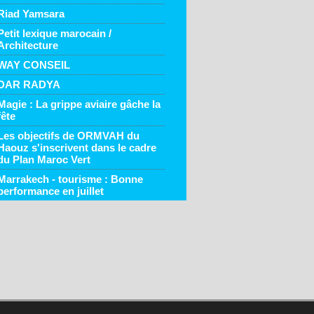
Riad Yamsara
Petit lexique marocain /
Architecture
WAY CONSEIL
DAR RADYA
Magie : La grippe aviaire gâche la
fête
Les objectifs de ORMVAH du
Haouz s'inscrivent dans le cadre
du Plan Maroc Vert
Marrakech - tourisme : Bonne
performance en juillet