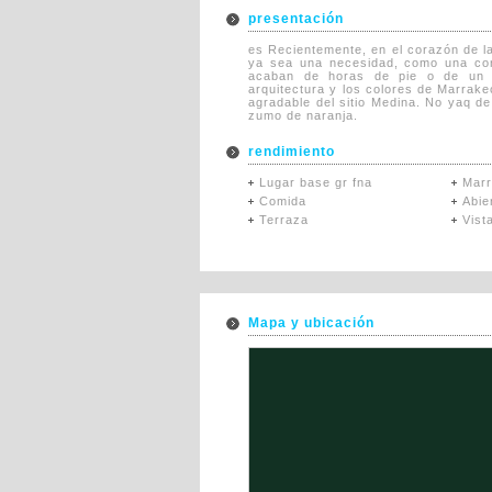
presentación
es Recientemente, en el corazón de l
ya sea una necesidad, como una con
acaban de horas de pie o de un c
arquitectura y los colores de Marrake
agradable del sitio Medina. No yaq 
zumo de naranja.
rendimiento
Lugar base gr fna
Mar
Comida
Abie
Terraza
Vist
Mapa y ubicación