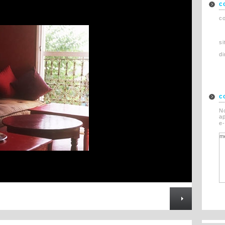
c
Rechazado
Asi�tico
co
Restauraci�n
s
di
c
N
ap
e-