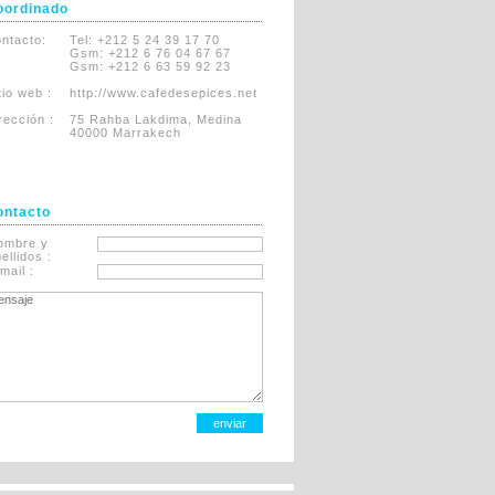
oordinado
ntacto:
Tel: +212 5 24 39 17 70
Gsm: +212 6 76 04 67 67
Gsm: +212 6 63 59 92 23
itio web :
http://www.cafedesepices.net
rección :
75 Rahba Lakdima, Medina
40000 Marrakech
ontacto
ombre y
ellidos :
mail :