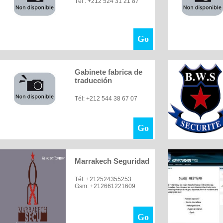
Tél : +212 524 31 21 87
Go
Gabinete fabrica de
traducción
Tél: +212 544 38 67 07
Go
Marrakech Seguridad
Tél: +212524355253
Gsm: +212661221609
Go