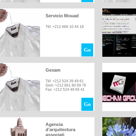
Servicio Mouad
Tél: +212 666 10 44 18
Go
Gexam
Tél: +212 524 39 49 61
Gsm: +212 661 80 69 76
Fax: +212 524 49 65 41
Go
Agencia
d’arquitectura
associati