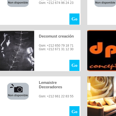
Gsm: +212 674 96 24 23
Go
Decomust creación
Gsm: +212 650 79 18 71
Gsm: +212 671 31 12 30
Go
Lemaistre
Decoradores
Gsm: +212 661 22 83 55
Go