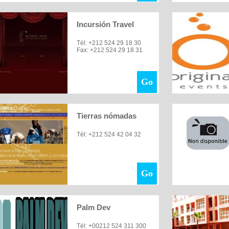
Incursión Travel
Tél: +212 524 29 18 30
Fax: +212 524 29 18 31
Go
Tierras nómadas
Tél: +212 524 42 04 32
Go
Palm Dev
Tél: +00212 524 311 300