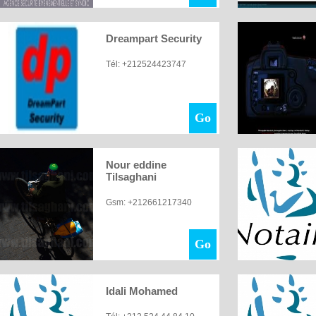
Dreampart Security
Tél: +212524423747
Go
Nour eddine
Tilsaghani
Gsm: +212661217340
Go
Idali Mohamed