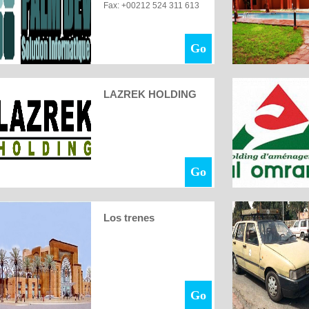
Fax: +00212 524 311 613
Go
LAZREK HOLDING
Go
Los trenes
Go