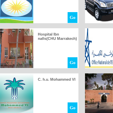
Go
Hospital Ibn
nafis(CHU Marrakech)
Go
C. h.u. Mohammed VI
Go