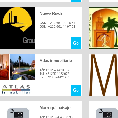
Nueva Riads
GSM: +212 661 99 76 57
GSM: +212 661 44 97 51
Go
Atlas inmobiliario
Tél: +212524423167
Tél: +212524422672
Fax: +212524421963
Go
Marroquí paisajes
Tél: +212 524 45 33 93