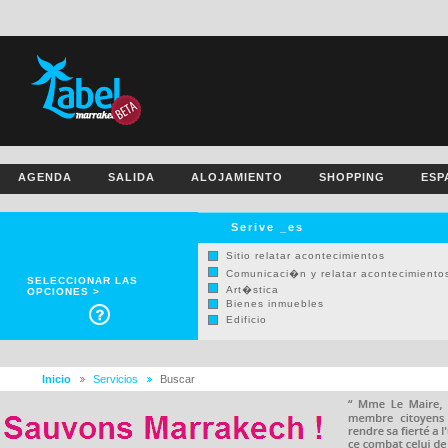
AGENDA
SALIDA
ALOJAMIENTO
SHOPPING
ESP
Serive _es
Sitio relatar acontecimientos
Comunicaci�n y relatar acontecimiento
SELECCIONAR LAS
Art�stica
OPCIONES >
Bienes inmuebles
Edificio
Arquitecto
DECORACI�N
T�CNICAS
Inicio
Servicios
Buscar
Jur�dico y finanzas
Otros
Salud y atenci�n
Internet y telefon�a
Agua y electricidad